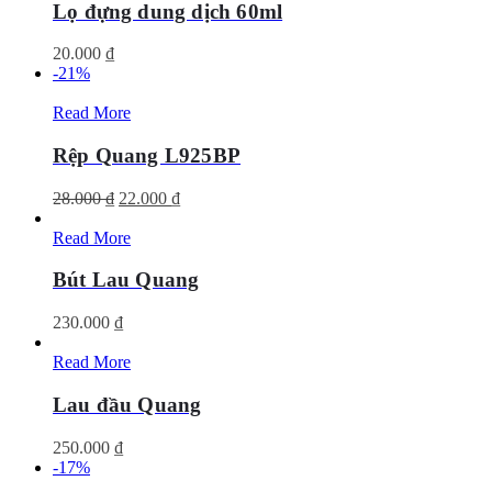
Lọ đựng dung dịch 60ml
20.000
₫
-21%
Read More
Rệp Quang L925BP
Giá
Giá
28.000
₫
22.000
₫
gốc
hiện
là:
tại
Read More
28.000 ₫.
là:
22.000 ₫.
Bút Lau Quang
230.000
₫
Read More
Lau đầu Quang
250.000
₫
-17%