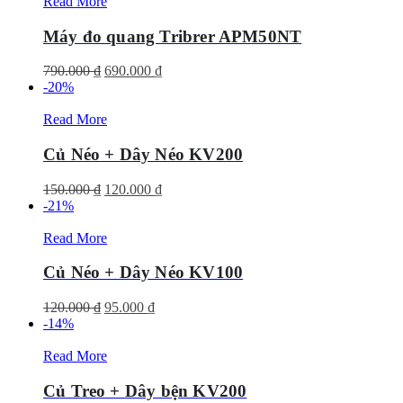
Read More
Máy đo quang Tribrer APM50NT
Giá
Giá
790.000
₫
690.000
₫
gốc
hiện
-20%
là:
tại
790.000 ₫.
là:
Read More
690.000 ₫.
Củ Néo + Dây Néo KV200
Giá
Giá
150.000
₫
120.000
₫
gốc
hiện
-21%
là:
tại
150.000 ₫.
là:
Read More
120.000 ₫.
Củ Néo + Dây Néo KV100
Giá
Giá
120.000
₫
95.000
₫
gốc
hiện
-14%
là:
tại
120.000 ₫.
là:
Read More
95.000 ₫.
Củ Treo + Dây bện KV200