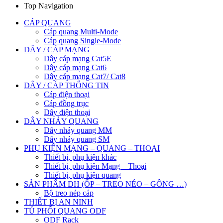
Top Navigation
CÁP QUANG
Cáp quang Multi-Mode
Cáp quang Single-Mode
DÂY / CÁP MẠNG
Dây cáp mạng Cat5E
Dây cáp mạng Cat6
Dây cáp mạng Cat7/ Cat8
DÂY / CÁP THÔNG TIN
Cáp điện thoại
Cáp đồng trục
Dây điện thoại
DÂY NHẢY QUANG
Dây nhảy quang MM
Dây nhảy quang SM
PHỤ KIỆN MẠNG – QUANG – THOẠI
Thiết bị, phụ kiện khác
Thiết bị, phụ kiện Mạng – Thoại
Thiết bị, phụ kiện quang
SẢN PHẨM DH (ỐP – TREO NÉO – GÔNG …)
Bộ treo nép cáp
THIẾT BỊ AN NINH
TỦ PHỐI QUANG ODF
ODF Rack