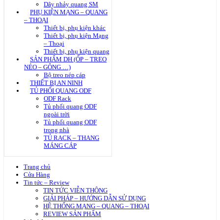
Dây nhảy quang SM
PHỤ KIỆN MẠNG – QUANG
– THOẠI
Thiết bị, phụ kiện khác
Thiết bị, phụ kiện Mạng
– Thoại
Thiết bị, phụ kiện quang
SẢN PHẨM DH (ỐP – TREO
NÉO – GÔNG …)
Bộ treo nép cáp
THIẾT BỊ AN NINH
TỦ PHỐI QUANG ODF
ODF Rack
Tủ phối quang ODF
ngoài trời
Tủ phối quang ODF
trong nhà
TỦ RACK – THANG
MÁNG CÁP
Trang chủ
Cửa Hàng
Tin tức – Review
TIN TỨC VIỄN THÔNG
GIẢI PHÁP – HƯỚNG DẪN SỬ DỤNG
HỆ THỐNG MẠNG – QUANG – THOẠI
REVIEW SẢN PHẨM