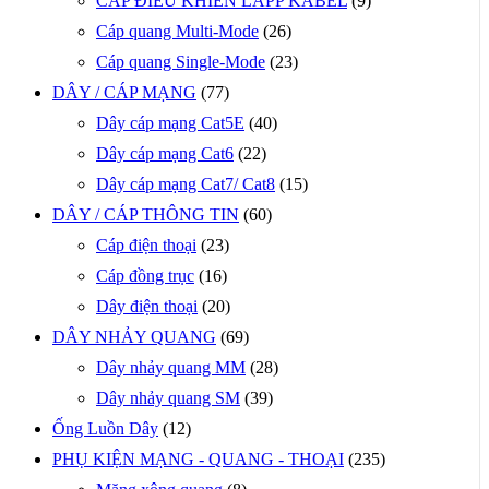
CÁP ĐIỀU KHIỂN LAPP KABEL
(9)
Cáp quang Multi-Mode
(26)
Cáp quang Single-Mode
(23)
DÂY / CÁP MẠNG
(77)
Dây cáp mạng Cat5E
(40)
Dây cáp mạng Cat6
(22)
Dây cáp mạng Cat7/ Cat8
(15)
DÂY / CÁP THÔNG TIN
(60)
Cáp điện thoại
(23)
Cáp đồng trục
(16)
Dây điện thoại
(20)
DÂY NHẢY QUANG
(69)
Dây nhảy quang MM
(28)
Dây nhảy quang SM
(39)
Ống Luồn Dây
(12)
PHỤ KIỆN MẠNG - QUANG - THOẠI
(235)