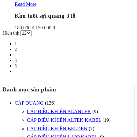
Read More
Kìm tuốt sợi quang 3 lỗ
Giá
Giá
180.000
₫
150.000
₫
Hiển thị:
gốc
hiện
là:
tại
180.000 ₫.
là:
1
150.000 ₫.
2
…
4
5
Danh mục sản phẩm
CÁP QUANG
(136)
CÁP ĐIỀU KHIỂN ALANTEK
(9)
CÁP ĐIỀU KHIỂN ALTEK KABEL
(19)
CÁP ĐIỀU KHIỂN BELDEN
(7)