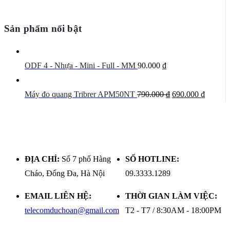
Sản phẩm nổi bật
ODF 4 - Nhựa - Mini - Full - MM
90.000
₫
Giá
Giá
Máy đo quang Tribrer APM50NT
790.000
₫
690.000
₫
gốc
hiện
là:
tại
790.000 ₫.
là:
690.000
ĐỊA CHỈ:
Số 7 phố Hàng
SỐ HOTLINE:
Cháo, Đống Đa, Hà Nội
09.3333.1289
EMAIL LIÊN HỆ:
THỜI GIAN LÀM VIỆC:
telecomduchoan@gmail.com
T2 - T7 / 8:30AM - 18:00PM