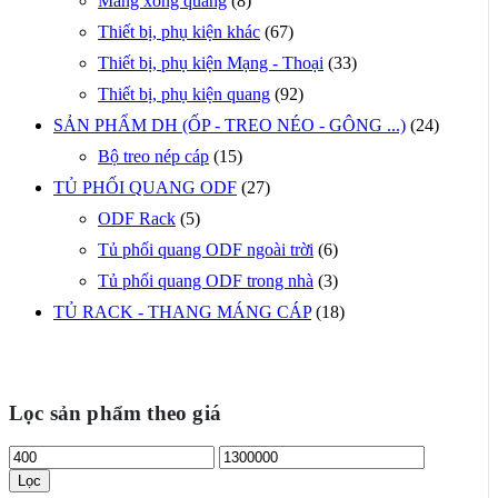
Măng xông quang
(8)
Thiết bị, phụ kiện khác
(67)
Thiết bị, phụ kiện Mạng - Thoại
(33)
Thiết bị, phụ kiện quang
(92)
SẢN PHẨM DH (ỐP - TREO NÉO - GÔNG ...)
(24)
Bộ treo nép cáp
(15)
TỦ PHỐI QUANG ODF
(27)
ODF Rack
(5)
Tủ phối quang ODF ngoài trời
(6)
Tủ phối quang ODF trong nhà
(3)
TỦ RACK - THANG MÁNG CÁP
(18)
Lọc sản phẩm theo giá
Giá
Giá
tối
tối
Lọc
thiểu
đa