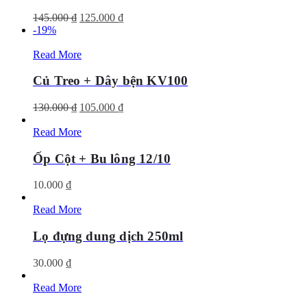
Giá
Giá
145.000
₫
125.000
₫
gốc
hiện
-19%
là:
tại
145.000 ₫.
là:
Read More
125.000 ₫.
Củ Treo + Dây bện KV100
Giá
Giá
130.000
₫
105.000
₫
gốc
hiện
là:
tại
Read More
130.000 ₫.
là:
105.000 ₫.
Ốp Cột + Bu lông 12/10
10.000
₫
Read More
Lọ đựng dung dịch 250ml
30.000
₫
Read More