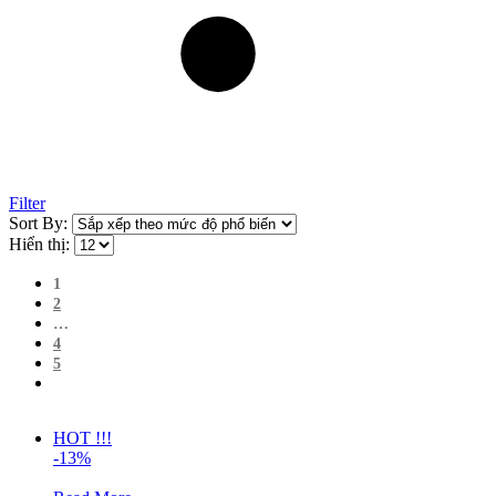
Filter
Sort By:
Hiển thị:
1
2
…
4
5
HOT !!!
-13%